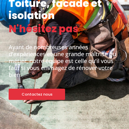
Toiture, facade et
isolation
N'hésitez pas
Ayant de nombreuses années
d’expériences et une grande maîtrise du
métier, notre équipe est celle qu’il vous
faut si vous envisagez de rénover votre
bien.
Contactez nous