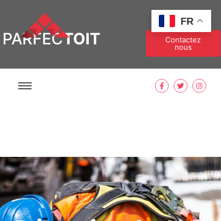
FR
PARFEC
TOIT
Contactez
nous