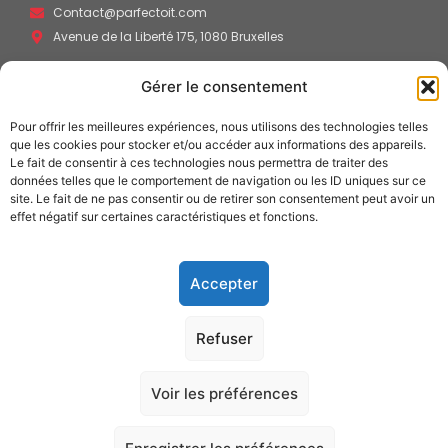
Contact@parfectoit.com
Avenue de la Liberté 175, 1080 Bruxelles
Navigation rapide -
Gérer le consentement
Plan du site
Pour offrir les meilleures expériences, nous utilisons des technologies telles
que les cookies pour stocker et/ou accéder aux informations des appareils.
Le fait de consentir à ces technologies nous permettra de traiter des
Disponibilitées
données telles que le comportement de navigation ou les ID uniques sur ce
site. Le fait de ne pas consentir ou de retirer son consentement peut avoir un
9H - 17H, Lundi - Samedi
effet négatif sur certaines caractéristiques et fonctions.
Appelez nous dès maintenant
Accepter
PARFEC
TOIT
Refuser
Voir les préférences