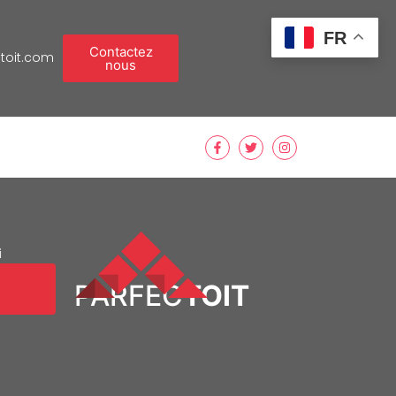
FR
Contactez
toit.com
nous
i
PARFEC
TOIT