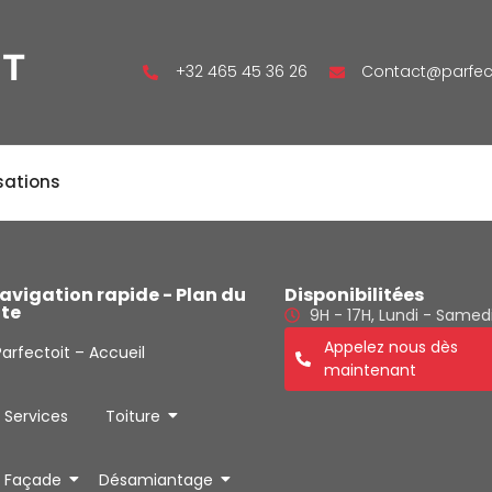
IT
+32 465 45 36 26
Contact@parfec
sations
avigation rapide - Plan du
Disponibilitées
ite
9H - 17H, Lundi - Samed
Appelez nous dès
Parfectoit – Accueil
maintenant
Services
Toiture
Façade
Désamiantage